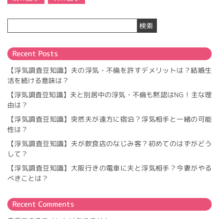
稿
ナ
検索
ビ
ゲ
ー
Recent Posts
シ
ョ
【浮気調査豆知識】夫の浮気・不倫を許すデメリットは？結婚生
ン
活を続ける意味は？
【浮気調査豆知識】夫と別居中の浮気・不倫も黙認はNG！主な理
由は？
【浮気調査豆知識】突然夫が遠方に宿泊？浮気相手と一緒の可能
性は？
【浮気調査豆知識】夫が飲食店のなじみ客？初めてのはずがどう
して？
【浮気調査豆知識】大阪行きの電車に夫と浮気相手？今妻がやる
べきことは？
Recent Comments