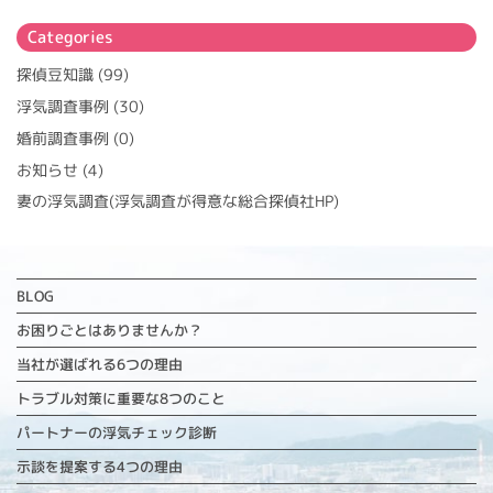
Categories
探偵豆知識
(99)
浮気調査事例
(30)
婚前調査事例
(0)
お知らせ
(4)
妻の浮気調査(浮気調査が得意な総合探偵社HP)
BLOG
お困りごとはありませんか？
当社が選ばれる6つの理由
トラブル対策に重要な
8つのこと
パートナーの浮気チェック診断
示談を提案する4つの理由