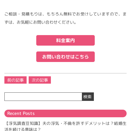
ご相談・見積もりは、もちろん無料でお受けしていますので、ま
ずは、お気軽にお問い合わせください。
料金案内
お問い合わせはこちら
投
前の記事
次の記事
稿
ナ
検索
ビ
ゲ
ー
Recent Posts
シ
ョ
【浮気調査豆知識】夫の浮気・不倫を許すデメリットは？結婚生
ン
活を続ける意味は？