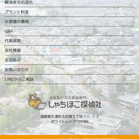
解決までの流れ
プランと料金
お客様の事例
Q&A
代表挨拶
会社情報
全国拠点
お問い合わせ
LINEからご相談
滋賀県大津市大将軍３丁目１０−１２
ホワイトレイク103号B