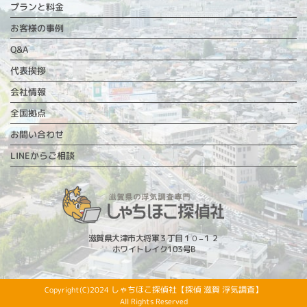
プランと料金
お客様の事例
Q&A
代表挨拶
会社情報
全国拠点
お問い合わせ
LINEからご相談
滋賀県大津市大将軍３丁目１０−１２
ホワイトレイク103号B
しゃちほこ探偵社【探偵 滋賀 浮気調査】
Copyright(C)2024
All Rights Reserved