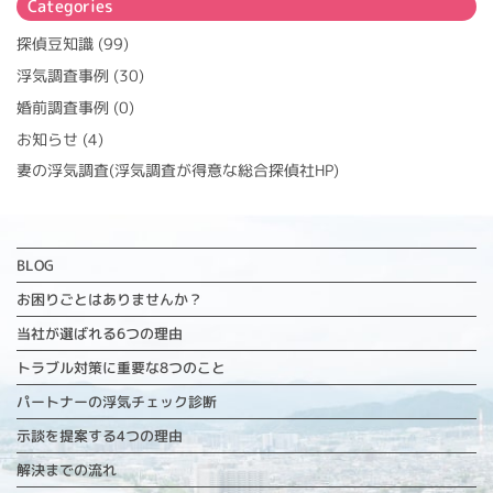
Categories
探偵豆知識
(99)
浮気調査事例
(30)
婚前調査事例
(0)
お知らせ
(4)
妻の浮気調査(浮気調査が得意な総合探偵社HP)
BLOG
お困りごとはありませんか？
当社が選ばれる6つの理由
トラブル対策に重要な
8つのこと
パートナーの浮気チェック診断
示談を提案する4つの理由
解決までの流れ