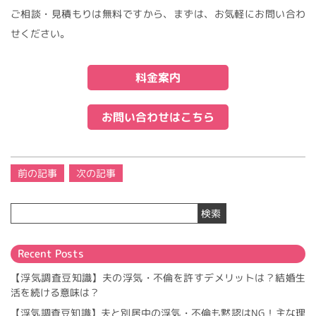
ご相談・見積もりは無料ですから、まずは、お気軽にお問い合わ
せください。
料金案内
お問い合わせはこちら
投
前の記事
次の記事
稿
ナ
検索
ビ
ゲ
ー
Recent Posts
シ
ョ
【浮気調査豆知識】夫の浮気・不倫を許すデメリットは？結婚生
ン
活を続ける意味は？
【浮気調査豆知識】夫と別居中の浮気・不倫も黙認はNG！主な理