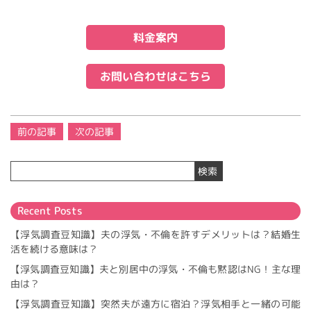
料金案内
お問い合わせはこちら
投
前の記事
次の記事
稿
ナ
検索
ビ
ゲ
ー
Recent Posts
シ
ョ
【浮気調査豆知識】夫の浮気・不倫を許すデメリットは？結婚生
ン
活を続ける意味は？
【浮気調査豆知識】夫と別居中の浮気・不倫も黙認はNG！主な理
由は？
【浮気調査豆知識】突然夫が遠方に宿泊？浮気相手と一緒の可能