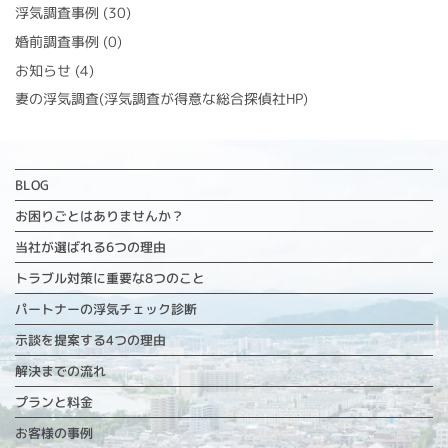
浮気調査事例
(30)
婚前調査事例
(0)
お知らせ
(4)
妻の浮気調査(浮気調査が得意な総合探偵社HP)
BLOG
お困りごとはありませんか？
当社が選ばれる6つの理由
トラブル対策に重要な
8つのこと
パートナーの浮気チェック診断
示談を提案する4つの理由
解決までの流れ
プランと料金
お客様の事例