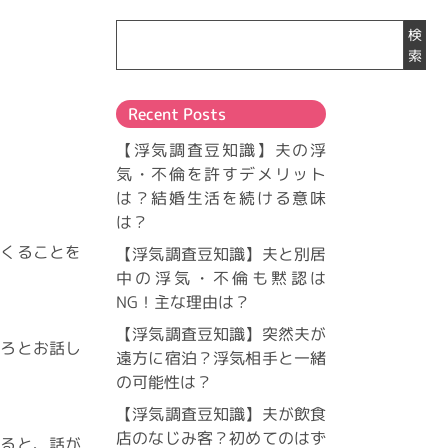
検
索
Recent Posts
【浮気調査豆知識】夫の浮
気・不倫を許すデメリット
は？結婚生活を続ける意味
は？
てくることを
【浮気調査豆知識】夫と別居
中の浮気・不倫も黙認は
NG！主な理由は？
【浮気調査豆知識】突然夫が
いろとお話し
遠方に宿泊？浮気相手と一緒
の可能性は？
【浮気調査豆知識】夫が飲食
店のなじみ客？初めてのはず
なると、話が