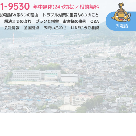
11-9530
年中無休(24h対応)／相談無料
社が選ばれる6つの理由
トラブル対策に重要な
8つのこと
解決までの流れ
プランと料金
お客様の事例
Q&A
お電話
会社情報
全国拠点
お問い合わせ
LINEからご相談