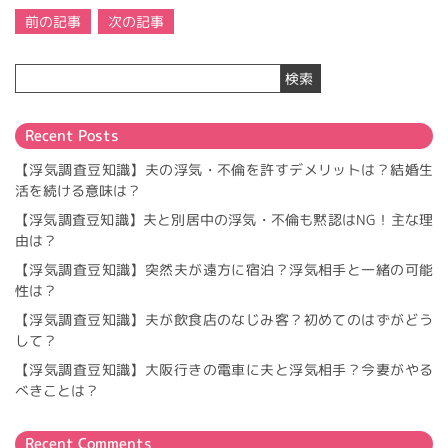
投
前の記事
次の記事
稿
ナ
検索
ビ
ゲ
ー
Recent Posts
シ
ョ
【浮気調査豆知識】夫の浮気・不倫を許すデメリットは？結婚生
ン
活を続ける意味は？
【浮気調査豆知識】夫と別居中の浮気・不倫も黙認はNG！主な理
由は？
【浮気調査豆知識】突然夫が遠方に宿泊？浮気相手と一緒の可能
性は？
【浮気調査豆知識】夫が飲食店のなじみ客？初めてのはずがどう
して？
【浮気調査豆知識】大阪行きの電車に夫と浮気相手？今妻がやる
べきことは？
Recent Comments