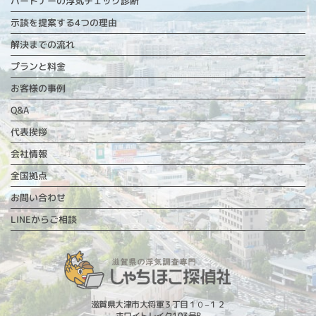
パートナーの浮気チェック診断
示談を提案する4つの理由
解決までの流れ
プランと料金
お客様の事例
Q&A
代表挨拶
会社情報
全国拠点
お問い合わせ
LINEからご相談
滋賀県大津市大将軍３丁目１０−１２
ホワイトレイク103号B