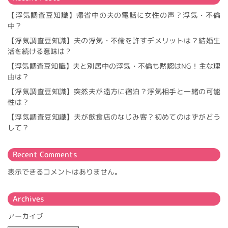
シ
ョ
【浮気調査豆知識】帰省中の夫の電話に女性の声？浮気・不倫
ン
中？
【浮気調査豆知識】夫の浮気・不倫を許すデメリットは？結婚生
活を続ける意味は？
【浮気調査豆知識】夫と別居中の浮気・不倫も黙認はNG！主な理
由は？
【浮気調査豆知識】突然夫が遠方に宿泊？浮気相手と一緒の可能
性は？
【浮気調査豆知識】夫が飲食店のなじみ客？初めてのはずがどう
して？
Recent Comments
表示できるコメントはありません。
Archives
アーカイブ