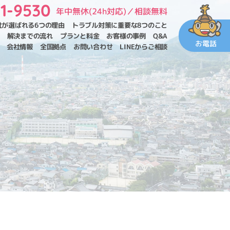
11-9530
年中無休(24h対応)／相談無料
社が選ばれる6つの理由
トラブル対策に重要な
8つのこと
解決までの流れ
プランと料金
お客様の事例
Q&A
お電話
会社情報
全国拠点
お問い合わせ
LINEからご相談