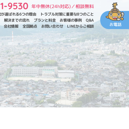
11-9530
年中無休(24h対応)／相談無料
社が選ばれる6つの理由
トラブル対策に重要な
8つのこと
解決までの流れ
プランと料金
お客様の事例
Q&A
お電話
会社情報
全国拠点
お問い合わせ
LINEからご相談