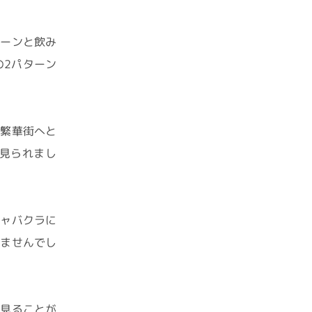
ターンと飲み
の2パターン
、繁華街へと
見られまし
キャバクラに
来ませんでし
も見ることが