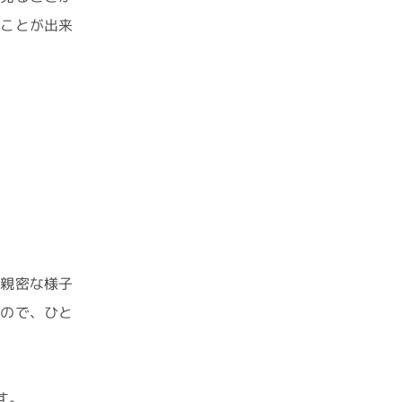
むことが出来
り親密な様子
たので、ひと
す。